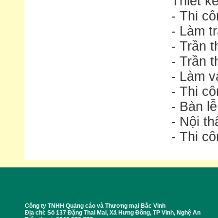
Thiết k
- Thi cô
- Làm t
- Trần t
- Trần 
- Làm v
- Thi c
- Bàn lễ
- Nội t
- Thi c
Công ty TNHH Quảng cáo và Thương mại Bắc Vinh
Địa chỉ: Số 137 Đặng Thai Mai, Xã Hưng Đông, TP Vinh, Nghệ An