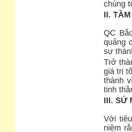
chúng t
II. TẦ
QC Bắc
quảng c
sự thàn
Trở thà
giá trị
thành v
tinh thầ
III. S
Với tiê
niệm rằ