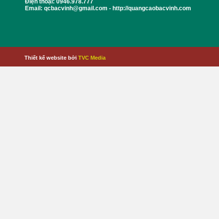
Điện thoại: 0946.978.777
Email: qcbacvinh@gmail.com - http://quangcaobacvinh.com
Thiết kế website bởi
TVC Media