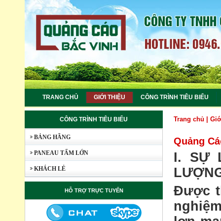
TRANG CHỦ
GIỚI THIỆU
CÔNG TRÌNH TIÊU BIỂU
Trang chủ
|
Giớ
CÔNG TRÌNH TIÊU BIỂU
BẢNG HÃNG
Quảng Cá
PANEAU TẤM LỚN
I. SỰ
KHÁCH LẺ
LƯỢNG
Được t
HỖ TRỢ TRỰC TUYẾN
nghiệm