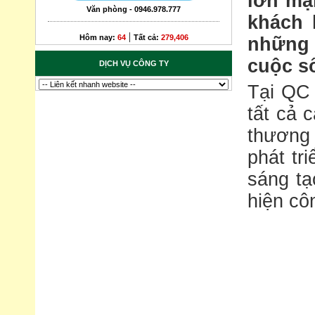
lơn mạ
Văn phòng - 0946.978.777
khách 
|
Hôm nay:
64
Tất cả:
279,406
những g
cuộc s
DỊCH VỤ CÔNG TY
Tại QC 
tất cả 
thương 
phát tr
sáng tạ
hiện côn