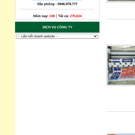
Văn phòng - 0946.978.777
|
Hôm nay:
108
Tất cả:
279,624
DỊCH VỤ CÔNG TY