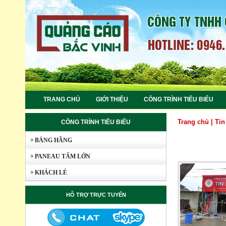
TRANG CHỦ
GIỚI THIỆU
CÔNG TRÌNH TIÊU BIỂU
Trang chủ
|
Tin
CÔNG TRÌNH TIÊU BIỂU
BẢNG HÃNG
PANEAU TẤM LỚN
KHÁCH LẺ
HỖ TRỢ TRỰC TUYẾN