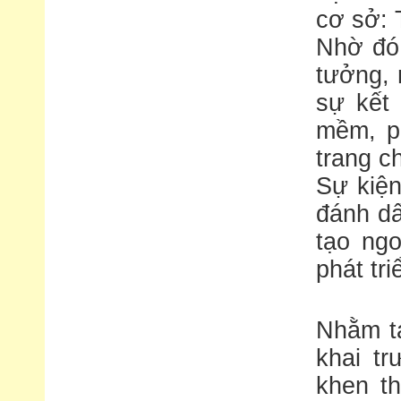
cơ sở: 
Nhờ đó,
tưởng, 
sự kết 
mềm, ph
trang c
Sự kiện
đánh d
tạo ng
phát tr
Nhằm tạ
khai t
khen t