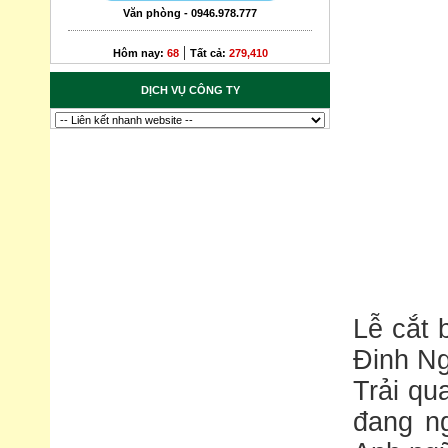
Văn phòng - 0946.978.777
|
Hôm nay:
68
Tất cả:
279,410
DỊCH VỤ CÔNG TY
Lễ cắt 
Đinh N
Trải qu
đang ng