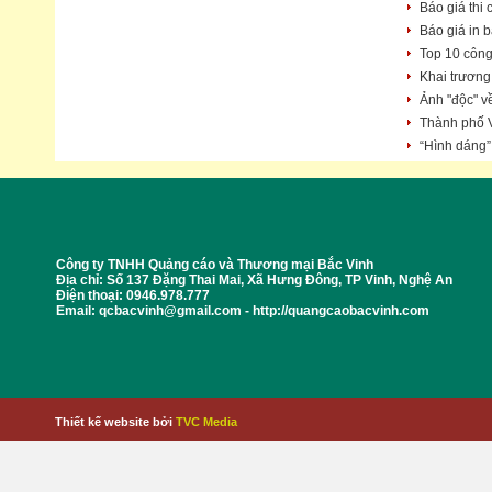
Báo giá thi
Báo giá in 
Top 10 công
Khai trương
Ảnh "độc" v
Thành phố V
“Hình dáng”
Công ty TNHH Quảng cáo và Thương mại Bắc Vinh
Địa chỉ: Số 137 Đặng Thai Mai, Xã Hưng Đông, TP Vinh, Nghệ An
Điện thoại: 0946.978.777
Email: qcbacvinh@gmail.com - http://quangcaobacvinh.com
Thiết kế website bởi
TVC Media