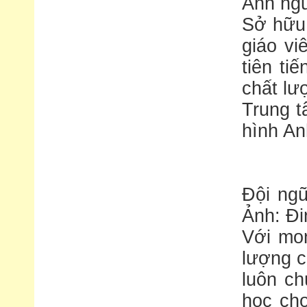
Anh ngữ
Sở hữu 
giáo vi
tiên ti
chất lư
Trung t
hình An
Đội ngũ
Ảnh: Đi
Với mo
lượng c
luôn ch
học cho