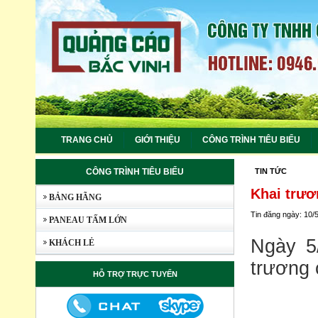
TRANG CHỦ
GIỚI THIỆU
CÔNG TRÌNH TIÊU BIỂU
CÔNG TRÌNH TIÊU BIỂU
TIN TỨC
Khai trươ
BẢNG HÃNG
Tin đăng ngày: 10/
PANEAU TẤM LỚN
Ngày 5
KHÁCH LẺ
trương 
HỖ TRỢ TRỰC TUYẾN